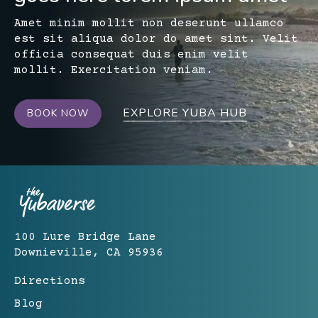
Amet minim mollit non deserunt ullamco
est sit aliqua dolor do amet sint. Velit
officia consequat duis enim velit
mollit. Exercitation veniam.
EXPLORE YUBA HUB
BOOK NOW
100 Lure Bridge Lane
Downieville, CA 95936
Directions
Blog