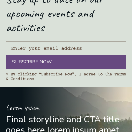
upcoming events and
activities
SUBSCRIBE NOW
* By clicking “Subscribe Now”, I agree to the Terms
& Conditions
Lorem ipsum
Final storyline and CTA title
goes here lorem ipsum amet